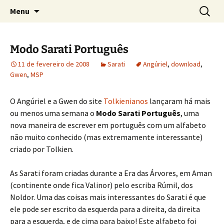
Sobre as línguas d'O Senhor dos Anéis
Pular
Pesquis
Tolkien e o Élfico
Menu
para
por:
o
conteúdo
Modo Sarati Português
11 de fevereiro de 2008
Sarati
Angúriel
,
download
,
Gwen
,
MSP
O Angúriel e a Gwen do site
Tolkienianos
lançaram há mais
ou menos uma semana o
Modo Sarati Português
, uma
nova maneira de escrever em português com um alfabeto
não muito conhecido (mas extremamente interessante)
criado por Tolkien.
As Sarati foram criadas durante a Era das Árvores, em Aman
(continente onde fica Valinor) pelo escriba Rúmil, dos
Noldor. Uma das coisas mais interessantes do Sarati é que
ele pode ser escrito da esquerda para a direita, da direita
para a esquerda, e de cima para baixo! Este alfabeto foi