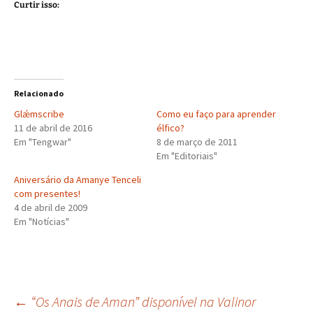
Curtir isso:
Relacionado
Glǽmscribe
Como eu faço para aprender
11 de abril de 2016
élfico?
Em "Tengwar"
8 de março de 2011
Em "Editoriais"
Aniversário da Amanye Tenceli
com presentes!
4 de abril de 2009
Em "Notícias"
Navegação
←
“Os Anais de Aman” disponível na Valinor