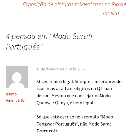
Exposição de pinturas tolkienianas no Rio de
Janeiro
→
de
posts
4 pensou em “
Modo Sarati
Português
”
15 de fevereiro de 2008 às 21:57
Slicer, muito legal. Sempre tentei aprender
isso, mas a falta de dígitos no Q.I. não
Istimo
deixou. Mesmo que não seja um Modo
Ainencaitor
Quenya / Qenya, é bem legal.
Só que está escrito no exemplo “Modo
Tengwar Português”, não Modo Sarati
Português.