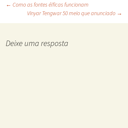
Navegação
←
Como as fontes élficas funcionam
Vinyar Tengwar 50 meio que anunciado
→
de
posts
Deixe uma resposta