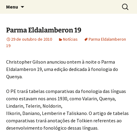
Sobre as línguas d'O Senhor dos Anéis
Pular
Pesquis
Tolkien e o Élfico
Menu
para
por:
o
conteúdo
Parma Eldalamberon 19
29 de outubro de 2010
Notícias
Parma Eldalamberon
19
Christopher Gilson anunciou ontem à noite o Parma
Eldalamberon 19, uma edição dedicada à fonologia do
Quenya.
O PE trará tabelas comparativas da fonologia das línguas
como estavam nos anos 1930, como Valarin, Quenya,
Lindarin, Telerin, Noldorin,
Ilkorin, Daniano, Lemberin e Taliskano. O artigo de tabelas
comparativas trará anotações de Tolkien referentes ao
desenvolvimento fonológico dessas línguas.