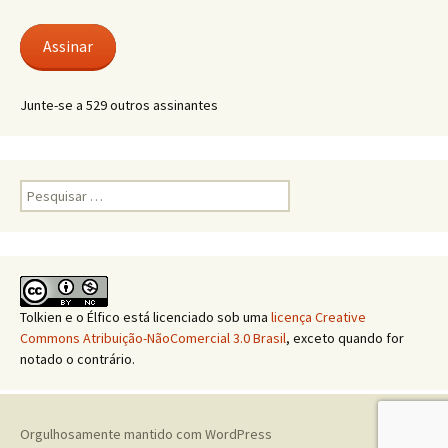
e-
mail
Assinar
Junte-se a 529 outros assinantes
Pesquisar
por:
Tolkien e o Élfico
está licenciado sob uma
licença Creative
Commons Atribuição-NãoComercial 3.0 Brasil
, exceto quando for
notado o contrário.
Orgulhosamente mantido com WordPress