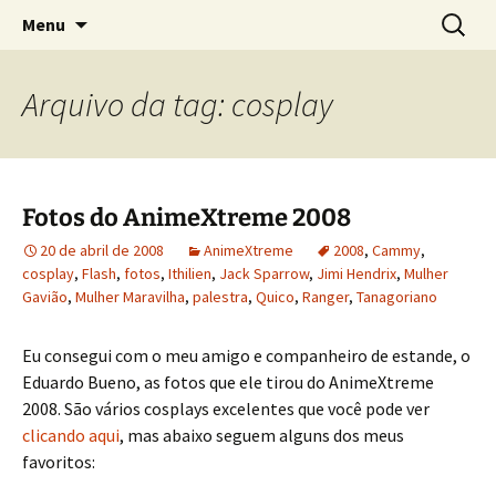
Sobre as línguas d'O Senhor dos Anéis
Pular
Pesquis
Tolkien e o Élfico
Menu
para
por:
o
conteúdo
Arquivo da tag: cosplay
Fotos do AnimeXtreme 2008
20 de abril de 2008
AnimeXtreme
2008
,
Cammy
,
cosplay
,
Flash
,
fotos
,
Ithilien
,
Jack Sparrow
,
Jimi Hendrix
,
Mulher
Gavião
,
Mulher Maravilha
,
palestra
,
Quico
,
Ranger
,
Tanagoriano
Eu consegui com o meu amigo e companheiro de estande, o
Eduardo Bueno, as fotos que ele tirou do AnimeXtreme
2008. São vários cosplays excelentes que você pode ver
clicando aqui
, mas abaixo seguem alguns dos meus
favoritos: