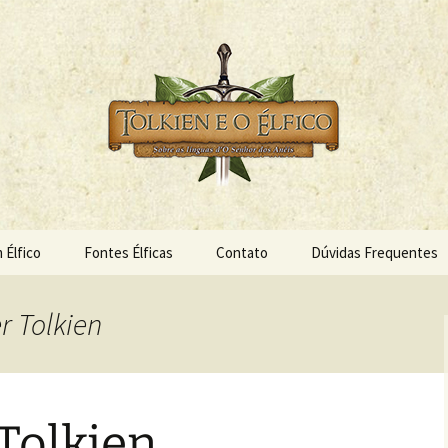
s Anéis
 Élfico
 Élfico
Fontes Élficas
Contato
Dúvidas Frequentes
r Tolkien
 Tolkien