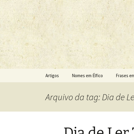
Sobre as línguas d'O Senhor do
Tolkien e o
Pular
Artigos
Nomes em Élfico
Frases em
para
o
conteúdo
Arquivo da tag: Dia de Le
Dia de Ler