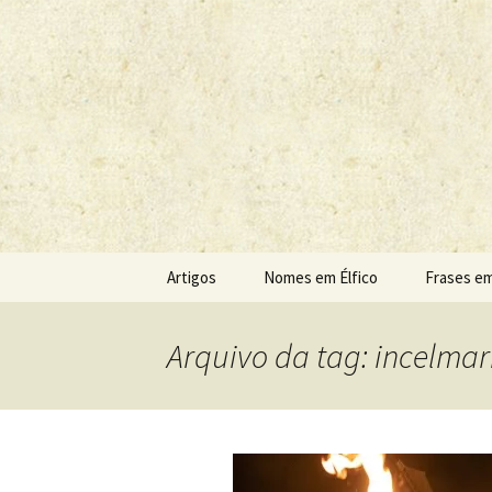
Sobre as línguas d'O Senhor do
Tolkien e o
Pular
Artigos
Nomes em Élfico
Frases em
para
o
conteúdo
Arquivo da tag: incelmari