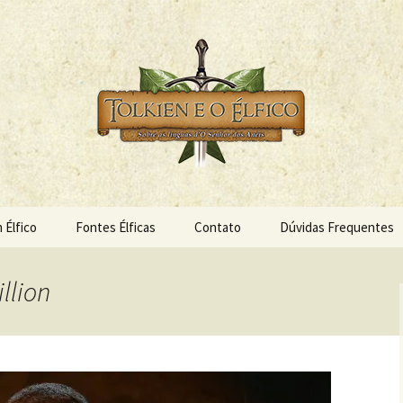
s Anéis
 Élfico
 Élfico
Fontes Élficas
Contato
Dúvidas Frequentes
llion