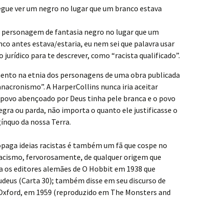
gue ver um negro no lugar que um branco estava
 personagem de fantasia negro no lugar que um
o antes estava/estaria, eu nem sei que palavra usar
o jurídico para te descrever, como “racista qualificado”.
mento na etnia dos personagens de uma obra publicada
nacronismo”. A HarperCollins nunca iria aceitar
 povo abençoado por Deus tinha pele branca e o povo
egra ou parda, não importa o quanto ele justificasse o
nquo da nossa Terra.
opaga ideias racistas é também um fã que cospe no
racismo, fervorosamente, de qualquer origem que
ara os editores alemães de O Hobbit em 1938 que
deus (Carta 30); também disse em seu discurso de
 Oxford, em 1959 (reproduzido em The Monsters and