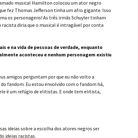
clamado musical Hamilton colocou um ator negro
ue fez Thomas Jefferson tinha um afro gigante. Isso
uma os personagens! As três irmãs Schuyler tinham
racista diria que o musical é intragável por conta
is e na vida de pessoas de verdade, enquanto
realmente aconteceu e nenhum personagem existiu
us amigos perguntam por que eu não volto a
ar do fandom. Eu estou envolvido com o fandom há,
 ele é um refúgio de elitistas. E onde tem elitista,
sas ideias sobre a escolha dos atores negros ser
o ideias racistas.