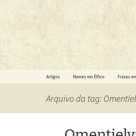
Sobre as línguas d'O Senhor do
Tolkien e o
Pular
Artigos
Nomes em Élfico
Frases em
para
o
conteúdo
Arquivo da tag: Omenti
Omentiel