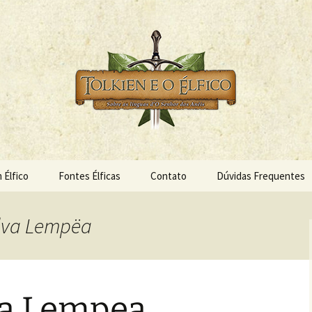
s Anéis
 Élfico
 Élfico
Fontes Élficas
Contato
Dúvidas Frequentes
elva Lempëa
va Lempea