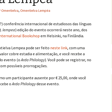
Omentielva
,
Omentielva Lempëa
a?) conferência internacional de estudiosos das línguas
Q.
lempea
) edição do evento ocorrerá neste ano, dos
International Bookshop
em Helsinki, na Finlândia.
ntielva Lempea pode ser feito
neste link
, com uma
 valor cobre estadia e alimentação, e você recebe a
 do evento (o
Arda Philology
). Você pode se registrar, no
 com possíveis prorrogações.
mo um participante ausente por € 25,00, onde você
ecebe o
Arda Philology
desse evento.