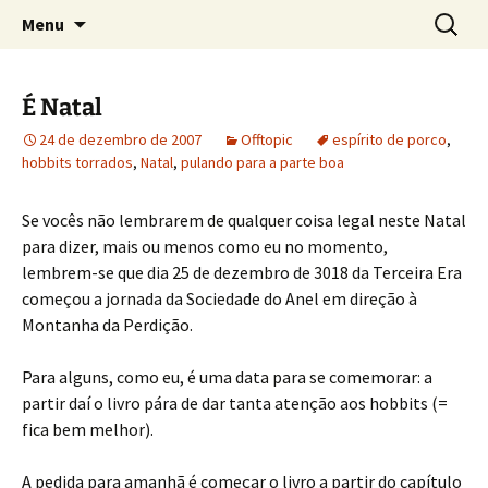
Sobre as línguas d'O Senhor dos Anéis
Pular
Pesquis
Tolkien e o Élfico
Menu
para
por:
o
conteúdo
É Natal
24 de dezembro de 2007
Offtopic
espírito de porco
,
hobbits torrados
,
Natal
,
pulando para a parte boa
Se vocês não lembrarem de qualquer coisa legal neste Natal
para dizer, mais ou menos como eu no momento,
lembrem-se que dia 25 de dezembro de 3018 da Terceira Era
começou a jornada da Sociedade do Anel em direção à
Montanha da Perdição.
Para alguns, como eu, é uma data para se comemorar: a
partir daí o livro pára de dar tanta atenção aos hobbits (=
fica bem melhor).
A pedida para amanhã é começar o livro a partir do capítulo