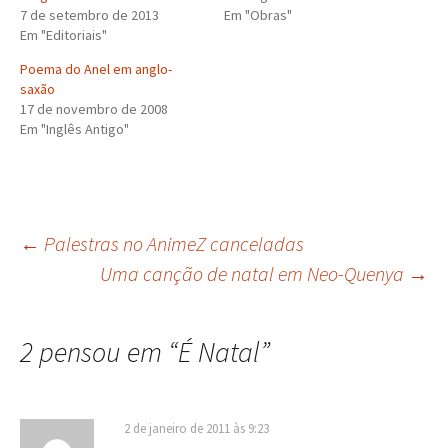
7 de setembro de 2013
Em "Obras"
Em "Editoriais"
Poema do Anel em anglo-
saxão
17 de novembro de 2008
Em "Inglês Antigo"
Navegação
←
Palestras no AnimeZ canceladas
Uma canção de natal em Neo-Quenya
→
de
2 pensou em “
É Natal
”
posts
2 de janeiro de 2011 às 9:23