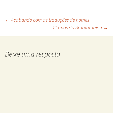
Navegação
←
Acabando com as traduções de nomes
11 anos da Ardalambion
→
de
posts
Deixe uma resposta