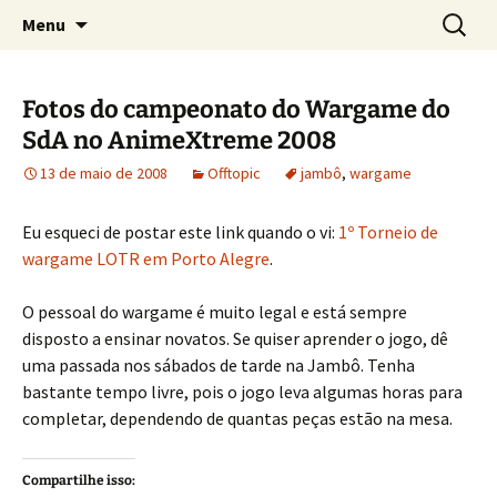
Sobre as línguas d'O Senhor dos Anéis
Pular
Pesquis
Tolkien e o Élfico
Menu
para
por:
o
conteúdo
Fotos do campeonato do Wargame do
SdA no AnimeXtreme 2008
13 de maio de 2008
Offtopic
jambô
,
wargame
Eu esqueci de postar este link quando o vi:
1º Torneio de
wargame LOTR em Porto Alegre
.
O pessoal do wargame é muito legal e está sempre
disposto a ensinar novatos. Se quiser aprender o jogo, dê
uma passada nos sábados de tarde na Jambô. Tenha
bastante tempo livre, pois o jogo leva algumas horas para
completar, dependendo de quantas peças estão na mesa.
Compartilhe isso: