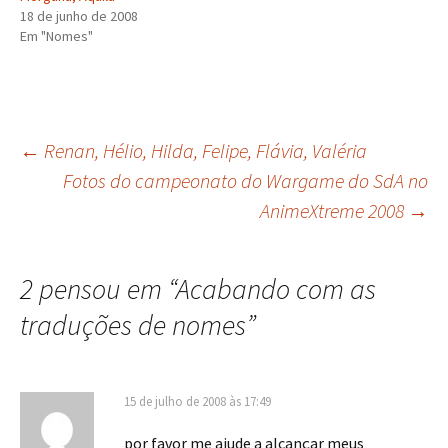
18 de junho de 2008
Em "Nomes"
Navegação
←
Renan, Hélio, Hilda, Felipe, Flávia, Valéria
Fotos do campeonato do Wargame do SdA no
AnimeXtreme 2008
→
de
posts
2 pensou em “
Acabando com as
traduções de nomes
”
15 de julho de 2008 às 17:49
por favor me ajude a alcançar meus