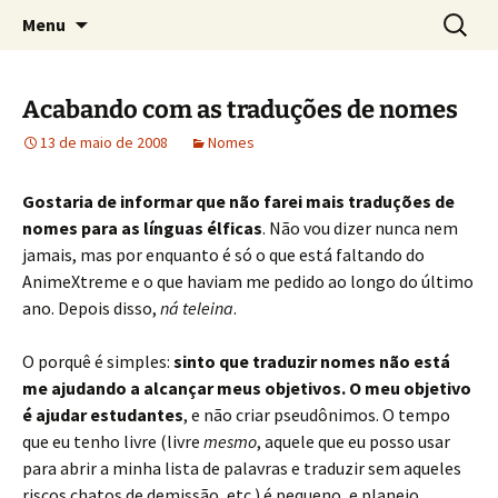
Sobre as línguas d'O Senhor dos Anéis
Pular
Pesquis
Tolkien e o Élfico
Menu
para
por:
o
conteúdo
Acabando com as traduções de nomes
13 de maio de 2008
Nomes
Gostaria de informar que não farei mais traduções de
nomes para as línguas élficas
. Não vou dizer nunca nem
jamais, mas por enquanto é só o que está faltando do
AnimeXtreme e o que haviam me pedido ao longo do último
ano. Depois disso,
ná teleina
.
O porquê é simples:
sinto que traduzir nomes não está
me ajudando a alcançar meus objetivos. O meu objetivo
é ajudar estudantes
, e não criar pseudônimos. O tempo
que eu tenho livre (livre
mesmo
, aquele que eu posso usar
para abrir a minha lista de palavras e traduzir sem aqueles
riscos chatos de demissão, etc.) é pequeno, e planejo