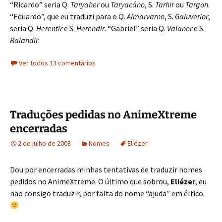
“Ricardo” seria Q.
Taryaher
ou
Taryacáno
, S.
Tarhir
ou
Targon
.
“Eduardo”, que eu traduzi para o Q.
Almarvarno
, S.
Galuverior
,
seria Q.
Herentir
e S.
Herendir
. “Gabriel” seria Q.
Valaner
e S.
Balandir
.
Ver todos 13 comentários
Traduções pedidas no AnimeXtreme
encerradas
2 de julho de 2008
Nomes
Eliézer
Dou por encerradas minhas tentativas de traduzir nomes
pedidos no AnimeXtreme. O último que sobrou,
Eliézer
, eu
não consigo traduzir, por falta do nome “ajuda” em élfico.