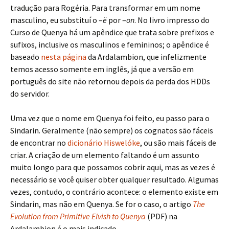
tradução para Rogéria. Para transformar em um nome
masculino, eu substituí o –
ë
por –
on
. No livro impresso do
Curso de Quenya há um apêndice que trata sobre prefixos e
sufixos, inclusive os masculinos e femininos; o apêndice é
baseado
nesta página
da Ardalambion, que infelizmente
temos acesso somente em inglês, já que a versão em
português do site não retornou depois da perda dos HDDs
do servidor.
Uma vez que o nome em Quenya foi feito, eu passo para o
Sindarin. Geralmente (não sempre) os cognatos são fáceis
de encontrar no
dicionário Hiswelóke
, ou são mais fáceis de
criar. A criação de um elemento faltando é um assunto
muito longo para que possamos cobrir aqui, mas as vezes é
necessário se você quiser obter qualquer resultado. Algumas
vezes, contudo, o contrário acontece: o elemento existe em
Sindarin, mas não em Quenya. Se for o caso, o artigo
The
Evolution from Primitive Elvish to Quenya
(PDF) na
Ardalambion é o mais indicado.