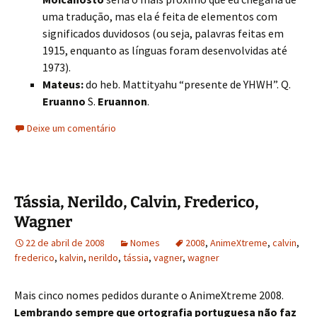
uma tradução, mas ela é feita de elementos com
significados duvidosos (ou seja, palavras feitas em
1915, enquanto as línguas foram desenvolvidas até
1973).
Mateus:
do heb. Mattityahu “presente de YHWH”. Q.
Eruanno
S.
Eruannon
.
Deixe um comentário
Tássia, Nerildo, Calvin, Frederico,
Wagner
22 de abril de 2008
Nomes
2008
,
AnimeXtreme
,
calvin
,
frederico
,
kalvin
,
nerildo
,
tássia
,
vagner
,
wagner
Mais cinco nomes pedidos durante o AnimeXtreme 2008.
Lembrando sempre que ortografia portuguesa não faz