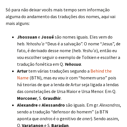
Só para não deixar vocês mais tempo sem informação
alguma do andamento das traduções dos nomes, aqui vai
mais alguns:
Jhossuan
e
Josué
são nomes iguais. Eles vem do
heb.
Yehoshu’a
“Deus é a salvação”. O nome “Jesus”, de
fato, é derivado desse nome (heb.
Yeshu’a
), então eu
vou escolher seguir o exemplo de Tolkien e escolher a
tradução fonética em Q.
Yehosua
.
Artur
tem várias traduções segundo a
Behind the
Name
(BTN), mas eu vou ir com “homem urso” pois
há teorias de que a lenda de Artur seja ligada a lendas
das constelações de Ursa Maior e Ursa Menor. Em Q.
Morconer
, S.
Graudhir
.
Alexandre
e
Alessandro
são iguais. Em gr.
Alexandros
,
sendo a tradução “defensor do homem” (a BTN
aponta que
andros
é o genitivo de
aner
). Sendo assim,
Q.
Varatanon
e S.
Baradan
.