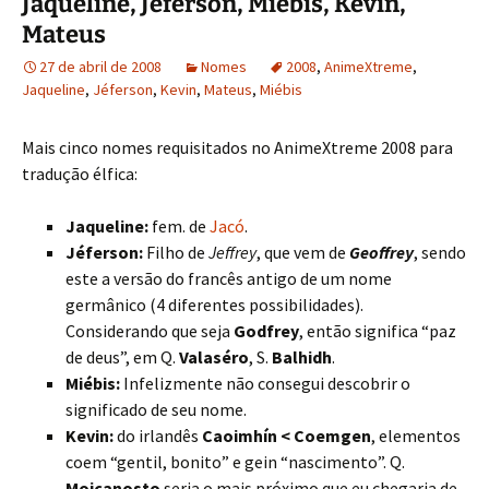
Jaqueline, Jéferson, Miébis, Kevin,
Mateus
27 de abril de 2008
Nomes
2008
,
AnimeXtreme
,
Jaqueline
,
Jéferson
,
Kevin
,
Mateus
,
Miébis
Mais cinco nomes requisitados no AnimeXtreme 2008 para
tradução élfica:
Jaqueline:
fem. de
Jacó
.
Jéferson:
Filho de
Jeffrey
, que vem de
Geoffrey
, sendo
este a versão do francês antigo de um nome
germânico (4 diferentes possibilidades).
Considerando que seja
Godfrey
, então significa “paz
de deus”, em Q.
Valaséro
, S.
Balhidh
.
Miébis:
Infelizmente não consegui descobrir o
significado de seu nome.
Kevin:
do irlandês
Caoimhín < Coemgen
, elementos
coem “gentil, bonito” e gein “nascimento”. Q.
Moicanosto
seria o mais próximo que eu chegaria de