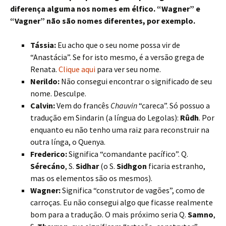
diferença alguma nos nomes em élfico. “Wagner” e
“Vagner” não são nomes diferentes, por exemplo.
Tássia:
Eu acho que o seu nome possa vir de
“Anastácia”. Se for isto mesmo, é a versão grega de
Renata.
Clique aqui
para ver seu nome.
Nerildo:
Não consegui encontrar o significado de seu
nome. Desculpe.
Calvin:
Vem do francês
Chauvin
“careca”. Só possuo a
tradução em Sindarin (a língua do Legolas):
Rûdh
. Por
enquanto eu não tenho uma raiz para reconstruir na
outra línga, o Quenya.
Frederico:
Significa “comandante pacífico”. Q.
Sérecáno
, S.
Sidhar
(o S.
Sidhgon
ficaria estranho,
mas os elementos são os mesmos).
Wagner:
Significa “construtor de vagões”, como de
carroças. Eu não consegui algo que ficasse realmente
bom para a tradução. O mais próximo seria Q.
Samno
,