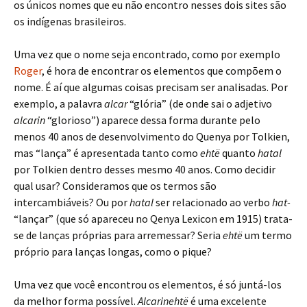
os únicos nomes que eu não encontro nesses dois sites são
os indígenas brasileiros.
Uma vez que o nome seja encontrado, como por exemplo
Roger
, é hora de encontrar os elementos que compõem o
nome. É aí que algumas coisas precisam ser analisadas. Por
exemplo, a palavra
alcar
“glória” (de onde sai o adjetivo
alcarin
“glorioso”) aparece dessa forma durante pelo
menos 40 anos de desenvolvimento do Quenya por Tolkien,
mas “lança” é apresentada tanto como
ehtë
quanto
hatal
por Tolkien dentro desses mesmo 40 anos. Como decidir
qual usar? Consideramos que os termos são
intercambiáveis? Ou por
hatal
ser relacionado ao verbo
hat-
“lançar” (que só apareceu no Qenya Lexicon em 1915) trata-
se de lanças próprias para arremessar? Seria
ehtë
um termo
próprio para lanças longas, como o pique?
Uma vez que você encontrou os elementos, é só juntá-los
da melhor forma possível.
Alcarinehtë
é uma excelente