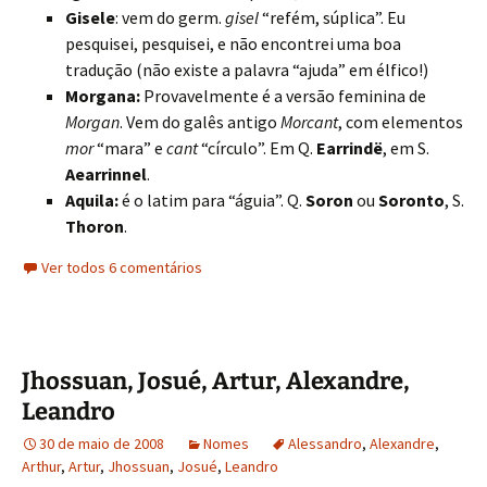
Gisele
: vem do germ.
gisel
“refém, súplica”. Eu
pesquisei, pesquisei, e não encontrei uma boa
tradução (não existe a palavra “ajuda” em élfico!)
Morgana:
Provavelmente é a versão feminina de
Morgan
. Vem do galês antigo
Morcant
, com elementos
mor
“mara” e
cant
“círculo”. Em Q.
Earrindë
, em S.
Aearrinnel
.
Aquila:
é o latim para “águia”. Q.
Soron
ou
Soronto
, S.
Thoron
.
Ver todos 6 comentários
Jhossuan, Josué, Artur, Alexandre,
Leandro
30 de maio de 2008
Nomes
Alessandro
,
Alexandre
,
Arthur
,
Artur
,
Jhossuan
,
Josué
,
Leandro