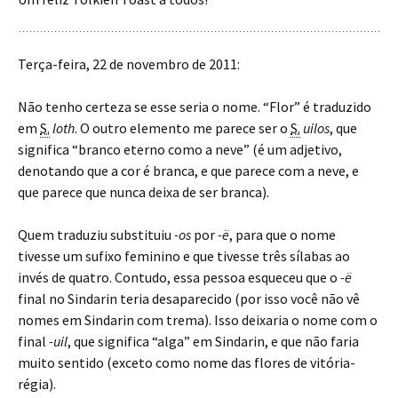
Terça-feira, 22 de novembro de 2011:
Não tenho certeza se esse seria o nome. “Flor” é traduzido
em
S.
loth
. O outro elemento me parece ser o
S.
uilos
, que
significa “branco eterno como a neve” (é um adjetivo,
denotando que a cor é branca, e que parece com a neve, e
que parece que nunca deixa de ser branca).
Quem traduziu substituiu
-os
por
-ë
, para que o nome
tivesse um sufixo feminino e que tivesse três sílabas ao
invés de quatro. Contudo, essa pessoa esqueceu que o
-ë
final no Sindarin teria desaparecido (por isso você não vê
nomes em Sindarin com trema). Isso deixaria o nome com o
final
-uil
, que significa “alga” em Sindarin, e que não faria
muito sentido (exceto como nome das flores de vitória-
régia).