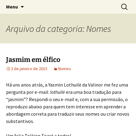
Sobre as línguas d'O Senhor dos Anéis
Pular
Pesquis
Tolkien e o Élfico
Menu
para
por:
o
conteúdo
Arquivo da categoria: Nomes
Jasmim em élfico
3 de janeiro de 2015
Nomes
Há uns anos atrás, a Yasmin Lothuilë da Valinor me fez uma
pergunta por e-mail:
lothuilë
era uma boa tradução para
“jasmim”? Respondi o seu e-mail e, com a sua permissão, o
reproduzo abaixo para quem tem interesse em aprender a
abordagem correta para traduzir seus nomes ou criar novos
substantivos.
Um feliz Tolkien Toast a todos!