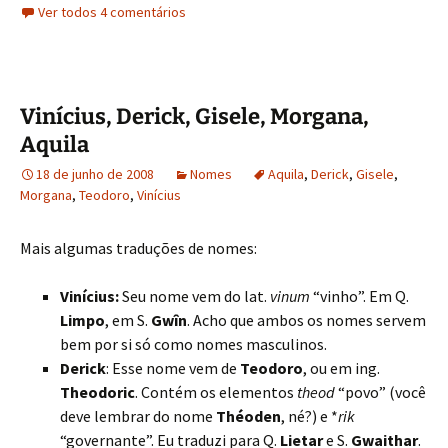
Ver todos 4 comentários
Vinícius, Derick, Gisele, Morgana,
Aquila
18 de junho de 2008
Nomes
Aquila
,
Derick
,
Gisele
,
Morgana
,
Teodoro
,
Vinícius
Mais algumas traduções de nomes:
Vinícius:
Seu nome vem do lat.
vinum
“vinho”. Em Q.
Limpo
, em S.
Gwîn
. Acho que ambos os nomes servem
bem por si só como nomes masculinos.
Derick
: Esse nome vem de
Teodoro
, ou em ing.
Theodoric
. Contém os elementos
theod
“povo” (você
deve lembrar do nome
Théoden
, né?) e *
rik
“governante”. Eu traduzi para Q.
Lietar
e S.
Gwaithar
.