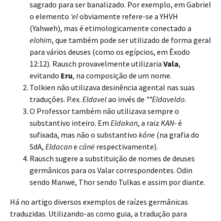
sagrado para ser banalizado. Por exemplo, em Gabriel
o elemento
‘el
obviamente refere-se a YHVH
(Yahweh), mas é etimologicamente conectado a
elohim
, que também pode ser utilizado de forma geral
para vários deuses (como os egípcios, em Êxodo
12:12). Rausch provavelmente utilizaria
Vala
,
evitando
Eru
, na composição de um nome.
Tolkien não utilizava desinência agental nas suas
traduções. P.ex.
Eldavel
ao invés de
**Eldaveldo
.
O Professor também não utilizava sempre o
substantivo inteiro. Em
Eldakan
, a raiz
KAN-
é
sufixada, mas não o substantivo
káne
(na grafia do
SdA,
Eldacan
e
cánë
respectivamente).
Rausch sugere a substituição de nomes de deuses
germânicos para os Valar correspondentes. Odin
sendo Manwë, Thor sendo Tulkas e assim por diante.
Há no artigo diversos exemplos de raízes germânicas
traduzidas. Utilizando-as como guia, a tradução para