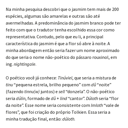
Na minha pesquisa descobri que o jasmim tem mais de 200
espécies, algumas são amarelas e outras são até
avermelhadas. A predominância do jasmim branco pode ter
feito com que o tradutor tenha escolhido essa cor como
representativa. Contudo, pelo que eu li, a principal
característica do jasmim é que a flor só abre à noite. A
minha abordagem então seria fazer um nome aproximado
do que seria o nome não-poético do pássaro rouxinol, em
ing.
nightingale
.
O poético você já conhece:
Tinúviel
, que seria a mistura de
tinu
“pequena estrela, brilho pequeno” com
dû
“noite”
(fazendo
tinnu(w)
juntos) e
sell
“donzela”. O não-poético
seria
dúlin
, formado de
dû
+
lind
“cantor”.
Dúloth
seria “flor
da noite”. Esse nome seria consistente com
Imloth
“vale de
flores”, que foi criação do próprio Tolkien. Essa seria a
minha tradução final, então:
dúloth
.