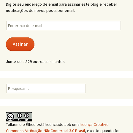
Digite seu endereço de email para assinar este blog e receber
notificações de novos posts por email.
Endereço
de
e-
mail
Assinar
Junte-se a 529 outros assinantes
Pesquisar
por:
Tolkien e o Élfico
está licenciado sob uma
licença Creative
Commons Atribuição-NãoComercial 3.0 Brasil
, exceto quando for