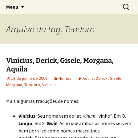
Sobre as línguas d'O Senhor dos Anéis
Pular
Pesquis
Tolkien e o Élfico
Menu
para
por:
o
conteúdo
Arquivo da tag: Teodoro
Vinícius, Derick, Gisele, Morgana,
Aquila
18 de junho de 2008
Nomes
Aquila
,
Derick
,
Gisele
,
Morgana
,
Teodoro
,
Vinícius
Mais algumas traduções de nomes:
Vinícius:
Seu nome vem do lat.
vinum
“vinho”. Em Q.
Limpo
, em S.
Gwîn
. Acho que ambos os nomes servem
bem por si só como nomes masculinos.