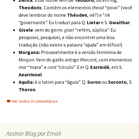
Derick
: Esse nome vem de
Teodoro
, ou em ing.
Theodoric
. Contém os elementos
theod
“povo” (você
deve lembrar do nome
Théoden
, né?) e *
rik
“governante”. Eu traduzi para Q.
Lietar
e S.
Gwaithar
.
Gisele
: vem do germ.
gisel
“refém, súplica”. Eu
pesquisei, pesquisei, e não encontrei uma boa
tradução (não existe a palavra “ajuda” em élfico!)
Morgana:
Provavelmente é a versão feminina de
Morgan
. Vem do galês antigo
Morcant
, com elementos
mor
“mara” e
cant
“círculo”. Em Q.
Earrindë
, em S.
Aearrinnel
.
Aquila:
é o latim para “águia”. Q.
Soron
ou
Soronto
, S.
Thoron
.
Ver todos 6 comentários
Assinar Blog por Email