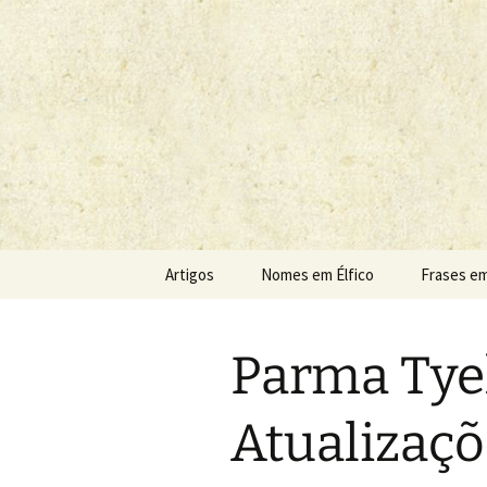
Sobre as línguas d'O Senhor do
Tolkien e o
Pular
Artigos
Nomes em Élfico
Frases em
para
o
conteúdo
Parma Tyel
Atualizaçõ