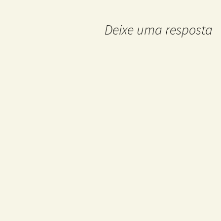
de
Deixe uma resposta
posts