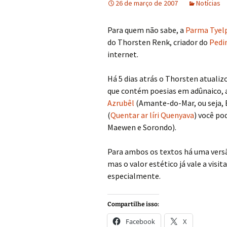
26 de março de 2007
Notícias
Para quem não sabe, a
Parma Tyelp
do Thorsten Renk, criador do
Pedi
internet.
Há 5 dias atrás o Thorsten atuali
que contém poesias em adûnaico, 
Azrubêl
(Amante-do-Mar, ou seja, 
(
Quentar ar líri Quenyava
) você po
Maewen e Sorondo).
Para ambos os textos há uma versã
mas o valor estético já vale a visi
especialmente.
Compartilhe isso:
Facebook
X