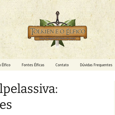
s Anéis
 Élfico
 Élfico
Fontes Élficas
Contato
Dúvidas Frequentes
pelassiva:
es