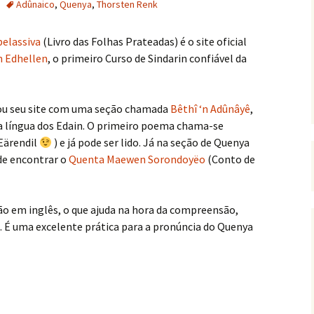
Adûnaico
,
Quenya
,
Thorsten Renk
elassiva
(Livro das Folhas Prateadas) é o site oficial
n Edhellen
, o primeiro Curso de Sindarin confiável da
zou seu site com uma seção chamada
Bêthî ‘n Adûnâyê
,
a língua dos Edain. O primeiro poema chama-se
Eärendil
) e já pode ser lido. Já na seção de Quenya
de encontrar o
Quenta Maewen Sorondoyëo
(Conto de
o em inglês, o que ajuda na hora da compreensão,
ta. É uma excelente prática para a pronúncia do Quenya