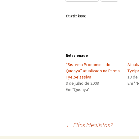
Curtir isso:
Relacionado
“Sistema Pronominal do
Atual
Quenya” atualizado na Parma
Tyelp
Tyelpelassiva
13 de
9 de julho de 2008
Em "No
Em "Quenya"
Navegação
←
Elfos idealistas?