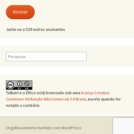
e-
mail
Assinar
Junte-se a 529 outros assinantes
Pesquisar
por:
Tolkien e o Élfico
está licenciado sob uma
licença Creative
Commons Atribuição-NãoComercial 3.0 Brasil
, exceto quando for
notado o contrário.
Orgulhosamente mantido com WordPress