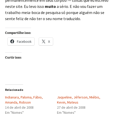
permanentemente em seus corpos! — coisas que eu escrevo
neste site. Eu levo isso
muito
a sério. E não vou fazer um
trabalho meia-boca de pesquisa só porque alguém não se
sente feliz de não ter o seu nome traduzido.
Compartilhe isso:
Facebook
X
Curtir isso:
Relacionado
Indianara, Paloma, Fábio,
Jaqueline, Jéferson, Miébis,
Amanda, Robson
Kevin, Mateus
14 de abril de 2008
27 de abril de 2008
Em "Nomes"
Em "Nomes"