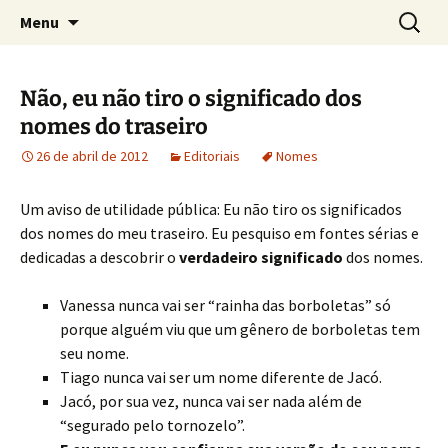
Sobre as línguas d'O Senhor dos Anéis
Pular
Pesquis
Tolkien e o Élfico
Menu
para
por:
o
conteúdo
Não, eu não tiro o significado dos
nomes do traseiro
26 de abril de 2012
Editoriais
Nomes
Um aviso de utilidade pública: Eu não tiro os significados
dos nomes do meu traseiro. Eu pesquiso em fontes sérias e
dedicadas a descobrir o
verdadeiro significado
dos nomes.
Vanessa nunca vai ser “rainha das borboletas” só
porque alguém viu que um gênero de borboletas tem
seu nome.
Tiago nunca vai ser um nome diferente de Jacó.
Jacó, por sua vez, nunca vai ser nada além de
“segurado pelo tornozelo”.