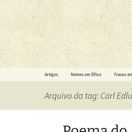
Sobre as línguas d'O Senhor do
Tolkien e o
Pular
Artigos
Nomes em Élfico
Frases em
para
o
conteúdo
Arquivo da tag: Carl Ed
Poema do 