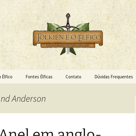
s Anéis
 Élfico
 Élfico
Fontes Élficas
Contato
Dúvidas Frequentes
lund Anderson
Anel em anglo-