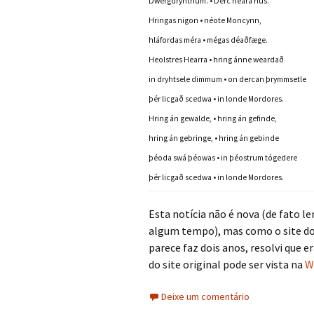
Dwergdryhtnum. • Derc heara hús.
Hringas nigon • néote Moncynn,
hláfordas méra • mégas déaðfæge.
Heolstres Hearra • hring ánne weardað
in dryhtsele dimmum • on dercan þrymmsetle
þér licgað scedwa • in londe Mordores.
Hring án gewalde, • hring án gefinde,
hring án gebringe, • hring án gebinde
þéoda swá þéowas • in þéostrum tógedere
þér licgað scedwa • in londe Mordores.
Esta notícia não é nova (de fato l
algum tempo), mas como o site do S
parece faz dois anos, resolvi que
do site original pode ser vista na
W
Deixe um comentário