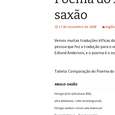
saxão
17 de novembro de 2008
Inglês
Vemos muitas traduções élficas d
pessoa que fez a tradução para o v
Edlund Anderson, e o poema é o se
Tabela: Comparação do Poema do 
ANGLO-SAXÃO
Hringas þríe • þéodnum Ælfa,
allra ældestum, • ofer eormengrunde.
Hringas seofun • innan sele stænnum