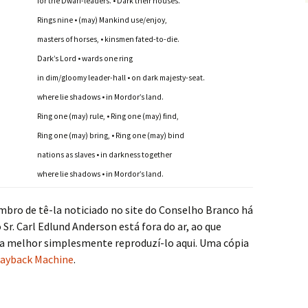
for the Dwarf-leaders. • Dark their houses.
Rings nine • (may) Mankind use/enjoy,
masters of horses, • kinsmen fated-to-die.
Dark’s Lord • wards one ring
in dim/gloomy leader-hall • on dark majesty-seat.
where lie shadows • in Mordor’s land.
Ring one (may) rule, • Ring one (may) find,
Ring one (may) bring, • Ring one (may) bind
nations as slaves • in darkness together
where lie shadows • in Mordor’s land.
embro de tê-la noticiado no site do Conselho Branco há
r. Carl Edlund Anderson está fora do ar, ao que
 era melhor simplesmente reproduzí-lo aqui. Uma cópia
ayback Machine
.