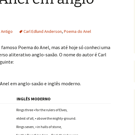
 Antigo
Carl Edlund Anderson
,
Poema do Anel
o famoso Poema do Anel, mas até hoje só conheci uma
erso aliterativo anglo-saxão. O nome do autor é Carl
guinte:
Anel em anglo-saxão e inglês moderno.
INGLÊS MODERNO
Rings three • for the rulers of Elves,
eldest of all, • above the mighty-ground.
Rings seven, • in halls of stone,