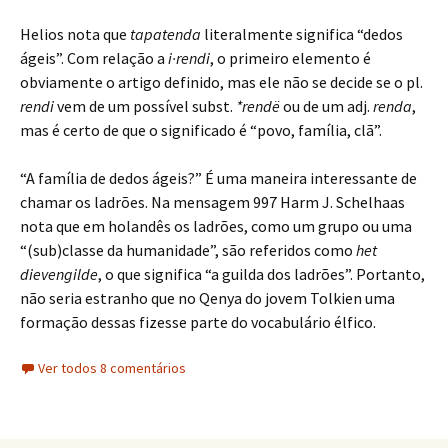
Helios nota que
tapatenda
literalmente significa “dedos
ágeis”. Com relação a
i·rendi
, o primeiro elemento é
obviamente o artigo definido, mas ele não se decide se o pl.
rendi
vem de um possível subst.
*rendë
ou de um adj.
renda
,
mas é certo de que o significado é “povo, família, clã”.
“A família de dedos ágeis?” É uma maneira interessante de
chamar os ladrões. Na mensagem 997 Harm J. Schelhaas
nota que em holandês os ladrões, como um grupo ou uma
“(sub)classe da humanidade”, são referidos como
het
dievengilde
, o que significa “a guilda dos ladrões”. Portanto,
não seria estranho que no Qenya do jovem Tolkien uma
formação dessas fizesse parte do vocabulário élfico.
Ver todos 8 comentários