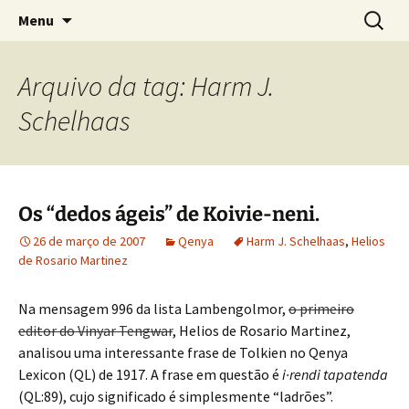
Sobre as línguas d'O Senhor dos Anéis
Pular
Pesquis
Tolkien e o Élfico
Menu
para
por:
o
conteúdo
Arquivo da tag: Harm J.
Schelhaas
Os “dedos ágeis” de Koivie-neni.
26 de março de 2007
Qenya
Harm J. Schelhaas
,
Helios
de Rosario Martinez
Na mensagem 996 da lista Lambengolmor,
o primeiro
editor do Vinyar Tengwar
, Helios de Rosario Martinez,
analisou uma interessante frase de Tolkien no Qenya
Lexicon (QL) de 1917. A frase em questão é
i·rendi tapatenda
(QL:89), cujo significado é simplesmente “ladrões”.