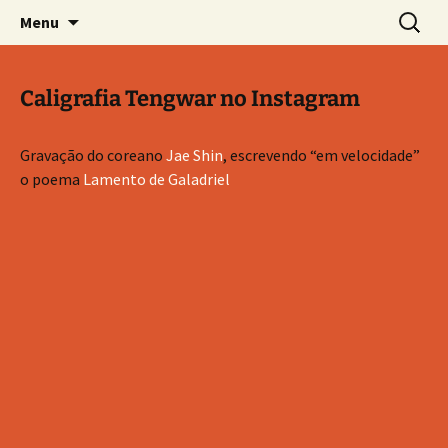
Sobre as línguas d'O Senhor dos Anéis
Pular
Pesquis
Tolkien e o Élfico
Menu
para
por:
o
conteúdo
Caligrafia Tengwar no Instagram
Gravação do coreano
Jae Shin
, escrevendo “em velocidade”
o poema
Lamento de Galadriel