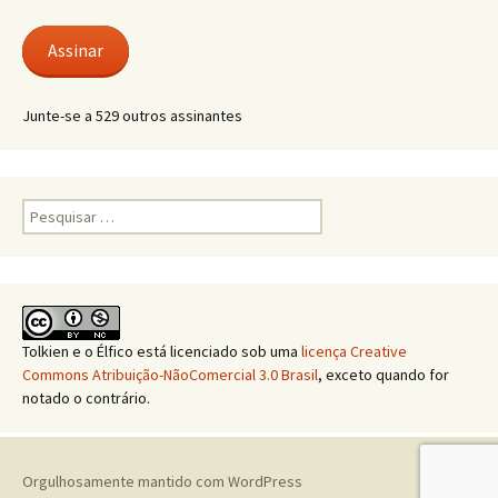
e-
mail
Assinar
Junte-se a 529 outros assinantes
Pesquisar
por:
Tolkien e o Élfico
está licenciado sob uma
licença Creative
Commons Atribuição-NãoComercial 3.0 Brasil
, exceto quando for
notado o contrário.
Orgulhosamente mantido com WordPress