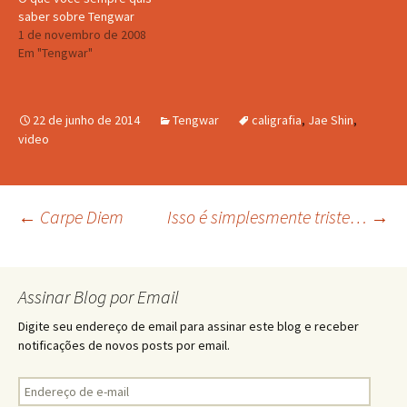
saber sobre Tengwar
1 de novembro de 2008
Em "Tengwar"
22 de junho de 2014
Tengwar
caligrafia
,
Jae Shin
,
video
Navegação
←
Carpe Diem
Isso é simplesmente triste…
→
de
Assinar Blog por Email
posts
Digite seu endereço de email para assinar este blog e receber
notificações de novos posts por email.
Endereço
de