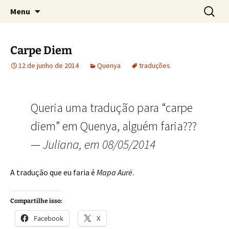
Sobre as línguas d'O Senhor dos Anéis
Pular
Pesquis
Tolkien e o Élfico
Menu
para
por:
o
conteúdo
Carpe Diem
12 de junho de 2014
Quenya
traduções
Queria uma tradução para “carpe
diem” em Quenya, alguém faria???
—
Juliana, em 08/05/2014
A tradução que eu faria é
Mapa Aurë
.
Compartilhe isso:
Facebook
X