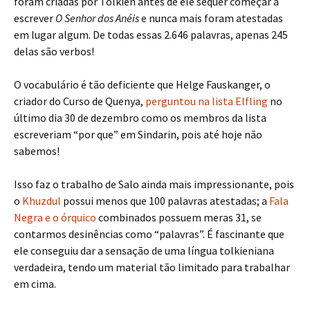
foram criadas por Tolkien antes de ele sequer começar a
escrever
O Senhor dos Anéis
e nunca mais foram atestadas
em lugar algum. De todas essas 2.646 palavras, apenas 245
delas são verbos!
O vocabulário é tão deficiente que Helge Fauskanger, o
criador do Curso de Quenya,
perguntou na lista Elfling
no
último dia 30 de dezembro como os membros da lista
escreveriam “por que” em Sindarin, pois até hoje não
sabemos!
Isso faz o trabalho de Salo ainda mais impressionante, pois
o
Khuzdul
possui menos que 100 palavras atestadas; a
Fala
Negra e o órquico
combinados possuem meras 31, se
contarmos desinências como “palavras”. É fascinante que
ele conseguiu dar a sensação de uma língua tolkieniana
verdadeira, tendo um material tão limitado para trabalhar
em cima.