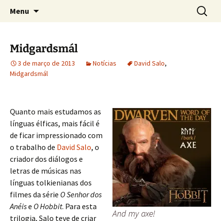
Sobre as línguas d'O Senhor dos Anéis
Pular
Pesquis
Tolkien e o Élfico
Menu
para
por:
o
conteúdo
Midgardsmál
3 de março de 2013
Notícias
David Salo
,
Midgardsmál
Quanto mais estudamos as
línguas élficas, mais fácil é
de ficar impressionado com
o trabalho de
David Salo
, o
criador dos diálogos e
letras de músicas nas
línguas tolkienianas dos
filmes da série
O Senhor dos
Anéis
e
O Hobbit
. Para esta
And my axe!
trilogia, Salo teve de criar