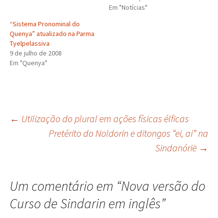
Em "Notícias"
“Sistema Pronominal do
Quenya” atualizado na Parma
Tyelpelassiva
9 de julho de 2008
Em "Quenya"
Navegação
←
Utilização do plural em ações físicas élficas
Pretérito do Noldorin e ditongos “ei, ai” na
Sindanórië
→
de
posts
Um comentário em “
Nova versão do
Curso de Sindarin em inglês
”