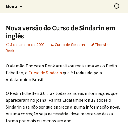
Sobre as línguas d'O Senhor dos Anéis
Pular
Pesquis
Tolkien e o Élfico
Menu
para
por:
o
conteúdo
Nova versão do Curso de Sindarin em
inglês
5 de janeiro de 2008
Curso de Sindarin
Thorsten
Renk
O alemão Thorsten Renk atualizou mais uma vez o Pedin
Edhellen, o
Curso de Sindarin
que é traduzido pela
Ardalambion Brasil.
O Pedin Edhellen 3.0 traz todas as novas informações que
apareceram no jornal Parma Eldalamberon 17 sobre o
Sindarin e (a não ser que apareça alguma informação nova,
ou uma correção seja necessária) deve manter-se dessa
forma por mais ou menos um ano.