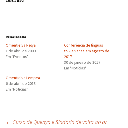
Curtir isso:
Relacionado
Omentielva Nelya
Conferência de línguas
1 de abril de 2009
tolkienianas em agosto de
Em "Eventos"
2017
30 de janeiro de 2017
Em "Notícias"
Omentielva Lempea
6 de abril de 2013
Em "Notícias"
Navegação
←
Curso de Quenya e Sindarin de volta ao ar