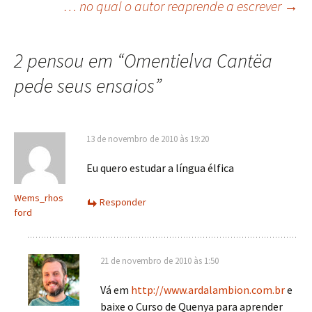
… no qual o autor reaprende a escrever
→
de
2 pensou em “
Omentielva Cantëa
posts
pede seus ensaios
”
13 de novembro de 2010 às 19:20
Eu quero estudar a língua élfica
Wems_rhos
Responder
ford
21 de novembro de 2010 às 1:50
Vá em
http://www.ardalambion.com.br
e
baixe o Curso de Quenya para aprender