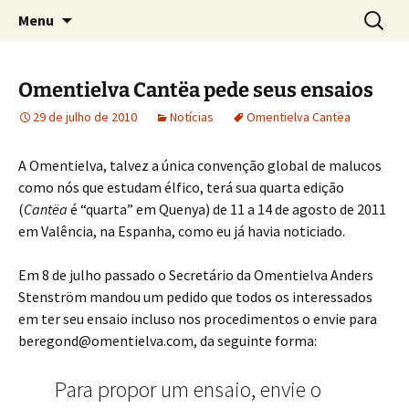
Sobre as línguas d'O Senhor dos Anéis
Pular
Pesquis
Tolkien e o Élfico
Menu
para
por:
o
conteúdo
Omentielva Cantëa pede seus ensaios
29 de julho de 2010
Notícias
Omentielva Cantëa
A Omentielva, talvez a única convenção global de malucos
como nós que estudam élfico, terá sua quarta edição
(
Cantëa
é “quarta” em Quenya) de 11 a 14 de agosto de 2011
em Valência, na Espanha, como eu já havia noticiado.
Em 8 de julho passado o Secretário da Omentielva Anders
Stenström mandou um pedido que todos os interessados
em ter seu ensaio incluso nos procedimentos o envie para
beregond@omentielva.com, da seguinte forma:
Para propor um ensaio, envie o