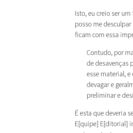
Isto, eu creio ser u
posso me desculpar 
ficam com essa impr
Contudo, por ma
de desavenças p
esse material, e
devagar e geralm
preliminar e des
É esta que deveria s
E[quipe] E[ditorial] 