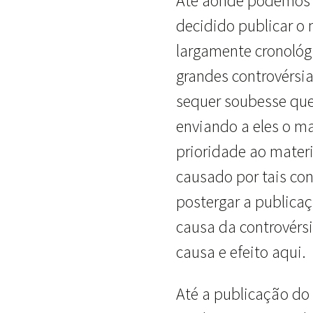
Até aonde podemos di
decidido publicar o
largamente cronoló
grandes controvérsia
sequer soubesse que
enviando a eles o ma
prioridade ao materi
causado por tais con
postergar a publicaç
causa da controvérs
causa e efeito aqui.
Até a publicação do 