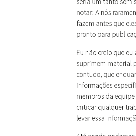
seria um tanto sem 
notar: A nós raramen
fazem antes que ele
pronto para publica
Eu não creio que eu 
suprimem material pa
contudo, que enquan
informações específ
membros da equipe n
criticar qualquer tr
levar essa informaç