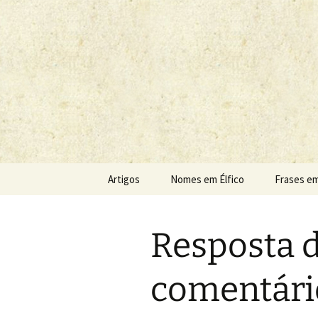
Sobre as línguas d'O Senhor do
Tolkien e o
Pular
Artigos
Nomes em Élfico
Frases em
para
o
conteúdo
Resposta d
comentári