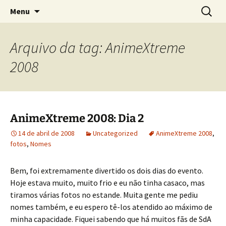
Sobre as línguas d'O Senhor dos Anéis
Pular
Pesquis
Tolkien e o Élfico
Menu
para
por:
o
conteúdo
Arquivo da tag: AnimeXtreme
2008
AnimeXtreme 2008: Dia 2
14 de abril de 2008
Uncategorized
AnimeXtreme 2008
,
fotos
,
Nomes
Bem, foi extremamente divertido os dois dias do evento.
Hoje estava muito, muito frio e eu não tinha casaco, mas
tiramos várias fotos no estande. Muita gente me pediu
nomes também, e eu espero tê-los atendido ao máximo de
minha capacidade. Fiquei sabendo que há muitos fãs de SdA