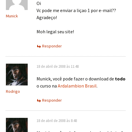
Oi
Vc pode me enviar a liçao 1 por e-mail??
Munick
Agradeço!
Moh legal seu site!
Responder
18 de abril de 2008 às 11:48
Munick, você pode fazer o download de
todo
o curso na
Ardalambion Brasil
.
Rodrigo
Responder
18 de abril de 2008 às 8:48