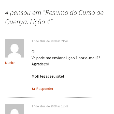
de
4 pensou em “
Resumo do Curso de
posts
Quenya: Lição 4
”
17 de abril de 2008 às 21:48
Oi
Vc pode me enviar a liçao 1 por e-mail??
Munick
Agradeço!
Moh legal seu site!
Responder
17 de abril de 2008 às 18:48