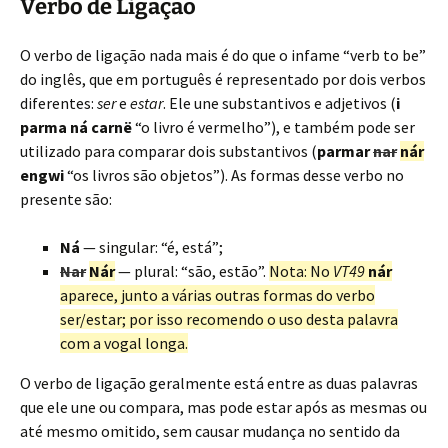
Verbo de Ligação
O verbo de ligação nada mais é do que o infame “verb to be”
do inglês, que em português é representado por dois verbos
diferentes:
ser
e
estar
. Ele une substantivos e adjetivos (
i
parma ná carnë
“o livro é vermelho”), e também pode ser
utilizado para comparar dois substantivos (
parmar
nar
nár
engwi
“os livros são objetos”). As formas desse verbo no
presente são:
Ná
— singular: “é, está”;
Nar
Nár
— plural: “são, estão”.
Nota: No
VT49
nár
aparece, junto a várias outras formas do verbo
ser/estar; por isso recomendo o uso desta palavra
com a vogal longa.
O verbo de ligação geralmente está entre as duas palavras
que ele une ou compara, mas pode estar após as mesmas ou
até mesmo omitido, sem causar mudança no sentido da