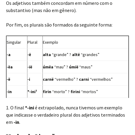
Os adjetivos também concordam em número com o
substantivo (mas não em gênero).
Por fim, os plurais são formados da seguinte forma:
Singular
Plural
Exemplo
-a
-ë
alta
“grande” ?
altë
“grandes”
-ëa
-ië
úmëa
“mau” ?
úmië
“maus”
-ë
-i
carnë
“vermelho” ?
carni
“vermelhos”
-in
*-ini¹
firin
“morto” ?
firini
“mortos”
1. O final
*-ini
é extrapolado, nunca tivemos um exemplo
que indicasse o verdadeiro plural dos adjetivos terminados
em
-in
.