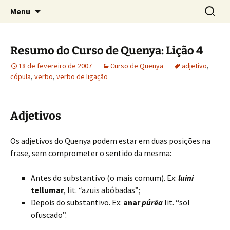
Sobre as línguas d'O Senhor dos Anéis
Pular
Pesquis
Tolkien e o Élfico
Menu
para
por:
o
conteúdo
Resumo do Curso de Quenya: Lição 4
18 de fevereiro de 2007
Curso de Quenya
adjetivo
,
cópula
,
verbo
,
verbo de ligação
Adjetivos
Os adjetivos do Quenya podem estar em duas posições na
frase, sem comprometer o sentido da mesma:
Antes do substantivo (o mais comum). Ex:
luini
tellumar
, lit. “azuis abóbadas”;
Depois do substantivo. Ex:
anar
púrëa
lit. “sol
ofuscado”.