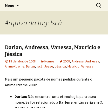
Sobre as línguas d'O Senhor dos Anéis
Pular
Pesquis
Tolkien e o Élfico
Menu
para
por:
o
conteúdo
Arquivo da tag: Iscá
Darlan, Andressa, Vanessa, Maurício e
Jéssica
18 de abril de 2008
Nomes
2008
,
Andresa
,
Andressa
,
AnimeXtreme
,
Darlan
,
Iscá
,
Jessé
,
Jéssica
,
Maurício
,
Vanessa
Mais um pequeno pacote de nomes pedidos durante o
AnimeXtreme 2008:
Darlan:
Não encontrei uma etimologia para o seu
nome. Se for relacionado a
Darlene
, então seria em Q.