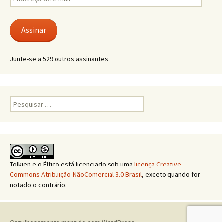
de
e-
mail
Assinar
Junte-se a 529 outros assinantes
Pesquisar
por:
Tolkien e o Élfico
está licenciado sob uma
licença Creative
Commons Atribuição-NãoComercial 3.0 Brasil
, exceto quando for
notado o contrário.