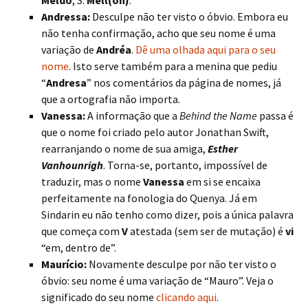
Meldo
, S.
Mell(on)
.
Andressa:
Desculpe não ter visto o óbvio. Embora eu
não tenha confirmação, acho que seu nome é uma
variação de
Andréa
.
Dê uma olhada aqui para o seu
nome
. Isto serve também para a menina que pediu
“
Andresa
” nos comentários da página de nomes, já
que a ortografia não importa.
Vanessa:
A informação que a
Behind the Name
passa é
que o nome foi criado pelo autor Jonathan Swift,
rearranjando o nome de sua amiga,
Esther
Vanhounrigh
. Torna-se, portanto, impossível de
traduzir, mas o nome
Vanessa
em si se encaixa
perfeitamente na fonologia do Quenya. Já em
Sindarin eu não tenho como dizer, pois a única palavra
que começa com
V
atestada (sem ser de mutação) é
vi
“em, dentro de”.
Maurício:
Novamente desculpe por não ter visto o
óbvio: seu nome é uma variação de “Mauro”. Veja o
significado do seu nome
clicando aqui
.