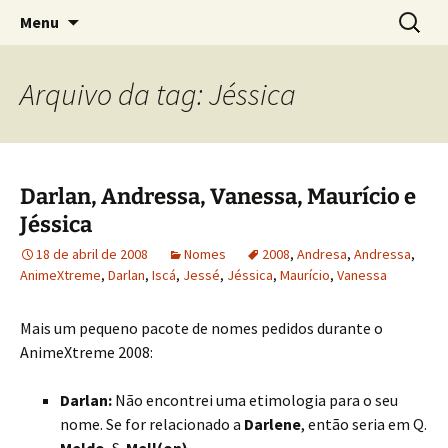
Sobre as línguas d'O Senhor dos Anéis
Pular
Pesquis
Tolkien e o Élfico
Menu
para
por:
o
conteúdo
Arquivo da tag: Jéssica
Darlan, Andressa, Vanessa, Maurício e
Jéssica
18 de abril de 2008
Nomes
2008
,
Andresa
,
Andressa
,
AnimeXtreme
,
Darlan
,
Iscá
,
Jessé
,
Jéssica
,
Maurício
,
Vanessa
Mais um pequeno pacote de nomes pedidos durante o
AnimeXtreme 2008:
Darlan:
Não encontrei uma etimologia para o seu
nome. Se for relacionado a
Darlene
, então seria em Q.