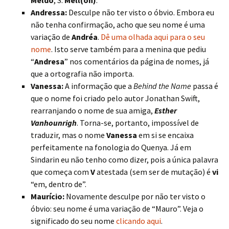
Meldo
, S.
Mell(on)
.
Andressa:
Desculpe não ter visto o óbvio. Embora eu
não tenha confirmação, acho que seu nome é uma
variação de
Andréa
.
Dê uma olhada aqui para o seu
nome
. Isto serve também para a menina que pediu
“
Andresa
” nos comentários da página de nomes, já
que a ortografia não importa.
Vanessa:
A informação que a
Behind the Name
passa é
que o nome foi criado pelo autor Jonathan Swift,
rearranjando o nome de sua amiga,
Esther
Vanhounrigh
. Torna-se, portanto, impossível de
traduzir, mas o nome
Vanessa
em si se encaixa
perfeitamente na fonologia do Quenya. Já em
Sindarin eu não tenho como dizer, pois a única palavra
que começa com
V
atestada (sem ser de mutação) é
vi
“em, dentro de”.
Maurício:
Novamente desculpe por não ter visto o
óbvio: seu nome é uma variação de “Mauro”. Veja o
significado do seu nome
clicando aqui
.