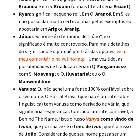
Eruanna
e em S.
Eruann
(o mais literal seria
Eruant
).
Ryan:
significa “pequeno rei”. Em Q.
Arancë
. Em S. eu
não posso dar muita certeza, mas pelos exemplos eu
apostaria em
Arig
ou
Aranig
.
Júlia:
seu nome é o feminino de “Júlio”, e o
significado é muito controverso. Para mais detalhes
do significado e o porquê por trás das opções,
veja
meu comentário na Valinor aqui
. Uma vez lido, as
possibilidades de tradução seriam Q.
Fangamussë
com S.
Moevang;
o Q.
Iluvatariel
; ou o Q.
Manwendilmë
.
Vanusa:
Eu não achei uma fonte 100% confiável sobre
o seu nome. O Portal Brasil (que não é um site sobre
lingüística) tem Vanusa como derivado de Vânia, que
significaria “esperança”. Contudo, um site confiável, a
Behind The Name, lista o russo
Vanya
como vindo de
Ivana
, que por sua vez é o
fem. de
Ivan
, que é o russo
de
João
. Considerando que seu nome possa ser um