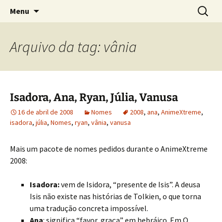
Sobre as línguas d'O Senhor dos Anéis
Pular
Pesquis
Tolkien e o Élfico
Menu
para
por:
o
conteúdo
Arquivo da tag: vânia
Isadora, Ana, Ryan, Júlia, Vanusa
16 de abril de 2008
Nomes
2008
,
ana
,
AnimeXtreme
,
isadora
,
júlia
,
Nomes
,
ryan
,
vânia
,
vanusa
Mais um pacote de nomes pedidos durante o AnimeXtreme
2008:
Isadora:
vem de Isidora, “presente de Isis”. A deusa
Isis não existe nas histórias de Tolkien, o que torna
uma tradução concreta impossível.
Ana
: significa “favor, graça” em hebráico. Em Q.